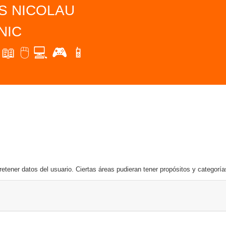
S NICOLAU
NIC
📖 🖱️ 💻 🎮 📱
etener datos del usuario. Ciertas áreas pudieran tener propósitos y categoría